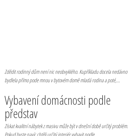
Zdědit rodinný dům není nic neobvyklého. Kupříkladu docela nedávno
bydlela přímo pode mnou v bytovém domě mladá rodina a poté,…
Vybavení domácnosti podle
představ
Získat kvalitní nábytek z masivu může být v dnešní době určitý problém.
Pokud byste navíc chtěli určitý interiér vybavit podle…