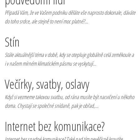
Připadá Vám, že ve Vašem podniku děláte vše naprosto dokonale, dáváte
do toho srdce, ale stejně to není moc platné?…
Stín
Stále aktuálnější téma v době, kdy se otepluje globálně celá zeměkoule a
i v našem mírném klimatickém pásmu se vyskytují…
Večírky, svatby, oslavy
Když si vezmeme takovou svatbu, od rána musíte být nacvičení u někoho
doma. Chystají se společné snídaně, pak je obřad,…
Internet bez komunikace?
Internet bez snadné komunikace? Také nad tím nevěřícně kroutíte