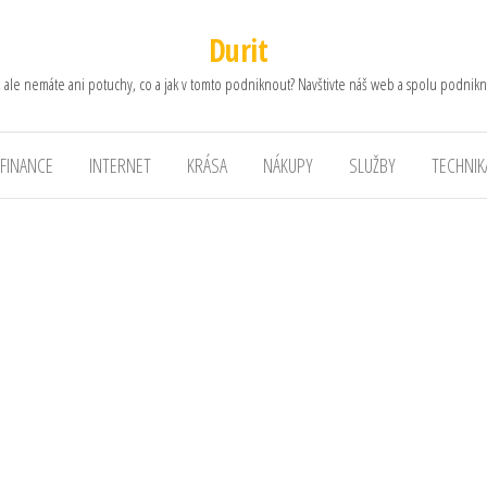
Durit
, ale nemáte ani potuchy, co a jak v tomto podniknout? Navštivte náš web a spolu podnikn
FINANCE
INTERNET
KRÁSA
NÁKUPY
SLUŽBY
TECHNIK