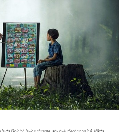
e do školních lavic a chceme, aby byly všechny stejné. Nikdo…