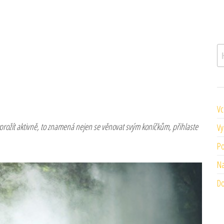
V
Vc
 prožít aktivně, to znamená nejen se věnovat svým koníčkům, přihlaste
Vy
Po
Na
Do