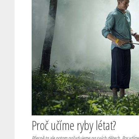
Proč učíme ryby létat?
Přesně to ale potom požadujeme po svých dětech. Posadíme j