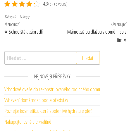
4.3/5 - (3 votes)
Kategorie
Nákupy
Navigace pro příspěvek
Předchozí příspěvek
PŘEDCHOZÍ
NÁSLEDUJÍCÍ
Ná
Schodiště a zábradlí
Máme zašlou dlažbu v domě – co s
tím
Vyhledávání
NEJNOVĚJŠÍ PŘÍSPĚVKY
Vchodové dveře do rekonstruovaného rodinného domu
Vybavení domácnosti podle představ
Poznejte kosmetiku, která spolehlivě hydratuje pleť
Nakupujte levně ale kvalitně