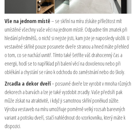
Vše na jednom místě
– se skříní na míru získáte příležitost mít
umístěné všechny vaše věci na jednom místě. Odpadne tím zmatek při
hledání předmětů, o nichž si nejste jisti, kam jste je naposledy uložili. U
vestavěné skříně pouze posunete dveře stranou a hned máte přehled
o tom, co se nachází uvnitř. Tímto také šetříte váš drahocenný čas a
energii, hodí se to například při balení věcí na dovolenou nebo při
oblékání a chystání se ráno k odchodu do zaměstnání nebo do školy.
Zrcadla a dekor dveří
– posuvné dveře lze vyrobit v mnoha různých
dekorech a barvách a lze je také vyzdobit zrcadly. Vaše předsíň pak
může získat na atraktivitě, i když ji samotnou skříní poněkud zúžíte.
Výroba vestaveb na míru umožňuje poměrně velký rozsah barevných
variant a potisku dveří, stačí nahlédnout do vzorkovníku, který máte k
dispozici.