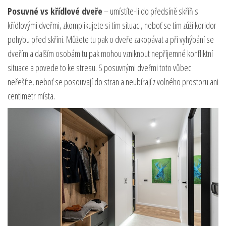
Posuvné vs křídlové dveře
– umístíte-li do předsíně skříň s
křídlovými dveřmi, zkomplikujete si tím situaci, neboť se tím zúží koridor
pohybu před skříní. Můžete tu pak o dveře zakopávat a při vyhýbání se
dveřím a dalším osobám tu pak mohou vzniknout nepříjemné konfliktní
situace a povede to ke stresu. S posuvnými dveřmi toto vůbec
neřešíte, neboť se posouvají do stran a neubírají z volného prostoru ani
centimetr místa.