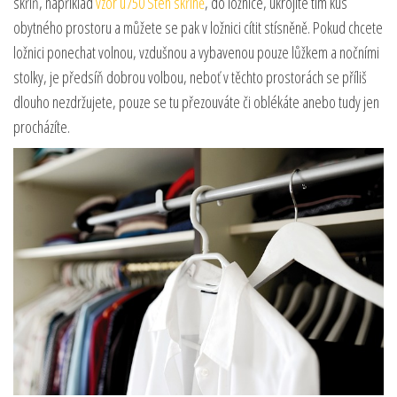
skříň, například
vzor u750 Sten skříně
, do ložnice, ukrojíte tím kus
obytného prostoru a můžete se pak v ložnici cítit stísněně. Pokud chcete
ložnici ponechat volnou, vzdušnou a vybavenou pouze lůžkem a nočními
stolky, je předsíň dobrou volbou, neboť v těchto prostorách se příliš
dlouho nezdržujete, pouze se tu přezouváte či oblékáte anebo tudy jen
procházíte.