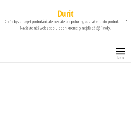
Durit
Chtěli byste rozjet podnikání, ale nemáte ani potuchy, co a jak v tomto podniknout?
Navštivte náš web a spolu podnikneme ty nejdůležitější kroky.
Menu