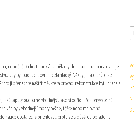
V
Vc
u, neboť ať už chcete pokládat některý druh tapet nebo malovat, je
stvu, aby byl budoucí povrch zcela hladký. Někdy je tato práce se
Vy
Proto ji přenechte naší firmě, která provádí rekonstrukce bytu praha s
Po
Na
, jaké tapety budou nejvhodnější, jaké si pořídit. Zda omyvatelné
 pro vás byly vhodnější tapety běžné, těžké nebo malované.
Do
ematice dostatečně orientovat, proto se s důvěrou obraťte na