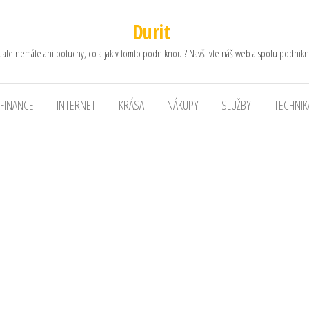
Durit
, ale nemáte ani potuchy, co a jak v tomto podniknout? Navštivte náš web a spolu podnikn
FINANCE
INTERNET
KRÁSA
NÁKUPY
SLUŽBY
TECHNIK