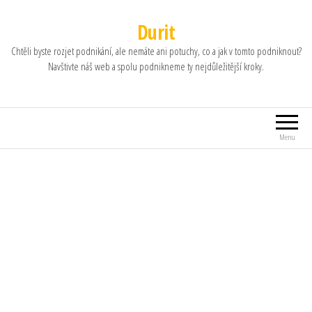
Durit
Chtěli byste rozjet podnikání, ale nemáte ani potuchy, co a jak v tomto podniknout?
Navštivte náš web a spolu podnikneme ty nejdůležitější kroky.
Menu