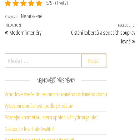
5/5 - (1 vote)
Nezařazené
Kategorie
Navigace pro příspěvek
Předchozí příspěvek
PŘEDCHOZÍ
NÁSLEDUJÍCÍ
Ná
Moderní interiéry
Čištění koberců a sedacích souprav
levně
Vyhledávání
NEJNOVĚJŠÍ PŘÍSPĚVKY
Vchodové dveře do rekonstruovaného rodinného domu
Vybavení domácnosti podle představ
Poznejte kosmetiku, která spolehlivě hydratuje pleť
Nakupujte levně ale kvalitně