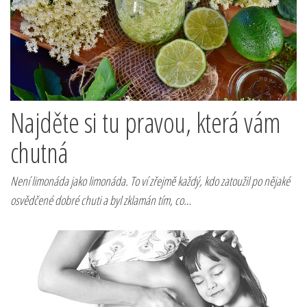
Najděte si tu pravou, která vám
chutná
Není limonáda jako limonáda. To ví zřejmě každý, kdo zatoužil po nějaké
osvědčené dobré chuti a byl zklamán tím, co…