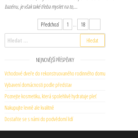
bazénu, je však také třeba myslet na to,…
Stránkování příspěvků
Předchozí
1
…
18
19
Vyhledávání
NEJNOVĚJŠÍ PŘÍSPĚVKY
Vchodové dveře do rekonstruovaného rodinného domu
Vybavení domácnosti podle představ
Poznejte kosmetiku, která spolehlivě hydratuje pleť
Nakupujte levně ale kvalitně
Dostaňte se s námi do podvědomí lidí