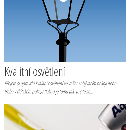
Kvalitní osvětlení
Přejete si opravdu kvalitní osvětlení ve Vašem obývacím pokoji nebo
třeba v dětském pokoji? Pokud je tomu tak, určitě se…