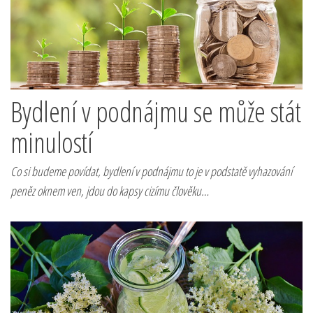
Bydlení v podnájmu se může stát
minulostí
Co si budeme povídat, bydlení v podnájmu to je v podstatě vyhazování
peněz oknem ven, jdou do kapsy cizímu člověku…