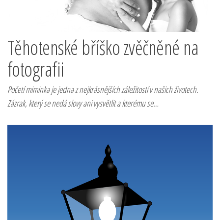
Těhotenské bříško zvěčněné na
fotografii
Početí miminka je jedna z nejkrásnějších záležitostí v našich životech.
Zázrak, který se nedá slovy ani vysvětlit a kterému se…